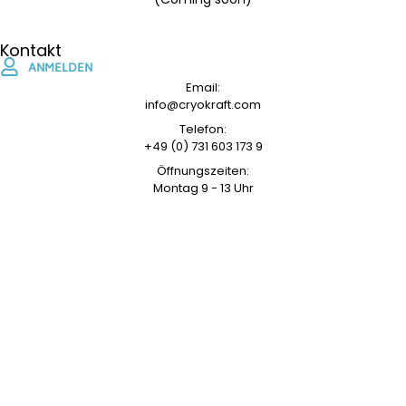
Kontakt
ANMELDEN
Email:
info@cryokraft.com
Telefon:
+49 (0) 731 603 173 9
Öffnungszeiten:
Montag 9 - 13 Uhr
Dienstag 14 - 18 Uhr
Mittwoch 9 - 13 Uhr
Donnerstag 14 - 18 Uhr
Freitag 9 - 13 Uhr
Standort