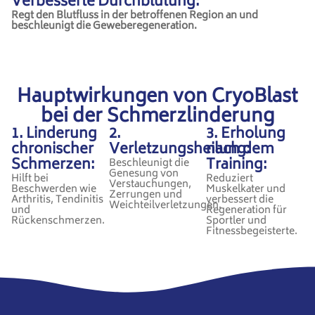
Verbesserte Durchblutung:
Regt den Blutfluss in der betroffenen Region an und
beschleunigt die Geweberegeneration.
Hauptwirkungen von CryoBlast
bei der Schmerzlinderung
1. Linderung
2.
3. Erholung
chronischer
Verletzungsheilung:
nach dem
Schmerzen:
Training:
Beschleunigt die
Genesung von
Hilft bei
Reduziert
Verstauchungen,
Beschwerden wie
Muskelkater und
Zerrungen und
Arthritis, Tendinitis
verbessert die
Weichteilverletzungen.
und
Regeneration für
Rückenschmerzen.
Sportler und
Fitnessbegeisterte.