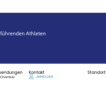
 führenden Athleten
wendungen
Kontakt
Standort
oChamber
ANMELDEN
Email:
Blast
info@cryokraft.com
Facial
Telefon:
ing soon)
+49 (0) 731 603 173 9
Öffnungszeiten: