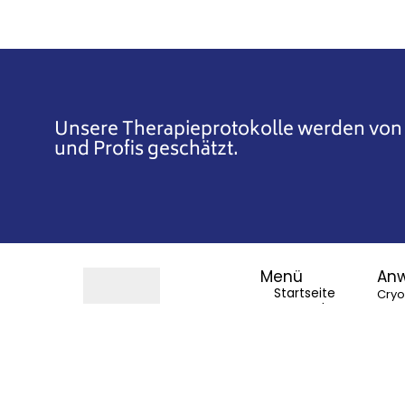
Unsere Therapieprotokolle werden von
und Profis geschätzt.
Menü
An
Startseite
Cry
Anwendungen
Cryo
Standorte
Kryotherapie für optimale
Über uns
Regeneration,
Cryo
Kontakt
Verjüngung und
(Com
Leistungssteigerung.