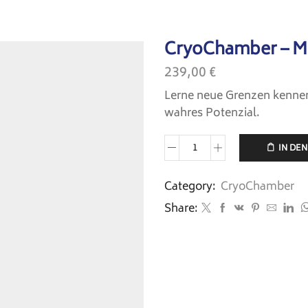
eite
Anwendungen
Standorte
Über uns
Kontakt
CryoChamber – M
239,00
€
Lerne neue Grenzen kennen
wahres Potenzial.
IN DE
Category:
CryoChamber
Share: