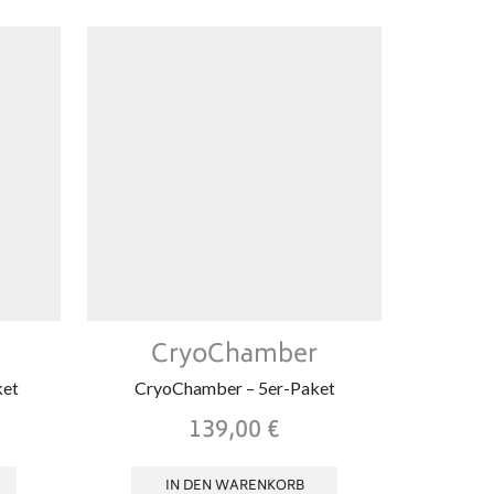
CryoChamber
C
ket
CryoChamber – 5er-Paket
CryoCha
139,00
€
IN DEN WARENKORB