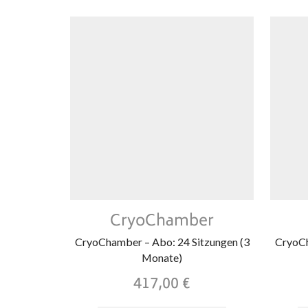
CryoChamber
CryoChamber – Abo: 24 Sitzungen (3
CryoCh
Monate)
417,00
€